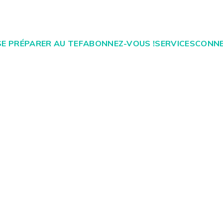
Open
Close
SE PRÉPARER AU TEF
ABONNEZ-VOUS !
SERVICES
CONNE