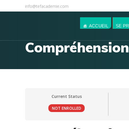
info@tefacademie.com
ACCUEIL
SE P
Compréhension 
Current Status
NOT ENROLLED