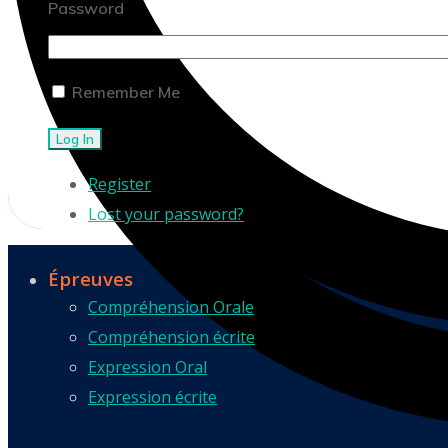
Password
Remember Me
Log In
Register
Lost your password?
Épreuves
Compréhension Orale
Compréhension écrite
Expression Oral
Expression écrite