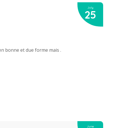
July
25
 en bonne et due forme mais .
June