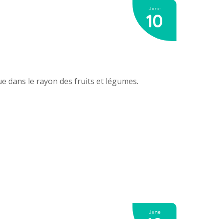
June
10
e dans le rayon des fruits et légumes.
June