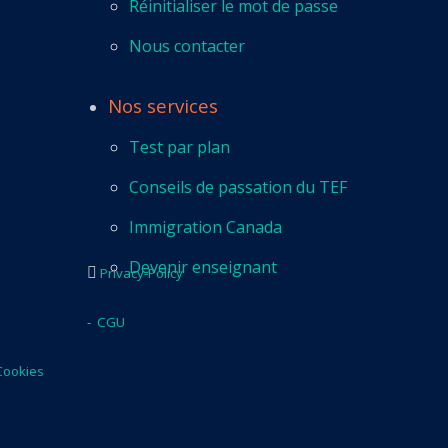
Réinitialiser le mot de passe
Nous contacter
Nos services
Test par plan
Conseils de passation du TEF
Immigration Canada
Devenir enseignant
Privacy-Policy
-
CGU
Cookies