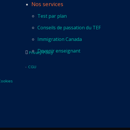
Nos services
Test par plan
Conseils de passation du TEF
Immigration Canada
Devenir enseignant
Privacy-Policy
-
CGU
Cookies