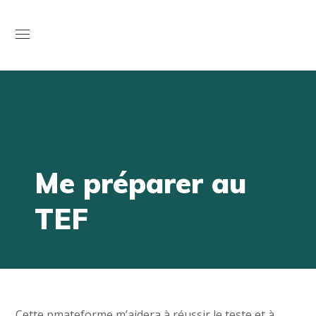
Open
Me préparer au
TEF
Cette pmateforme m’aidera à réussir le teste et à