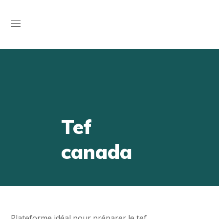
Open
Tef
canada
Plateforme idéal pour préparer le tef