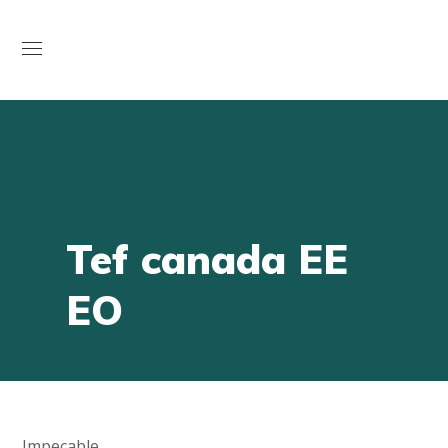
Open
Tef canada EE
EO
Impecable