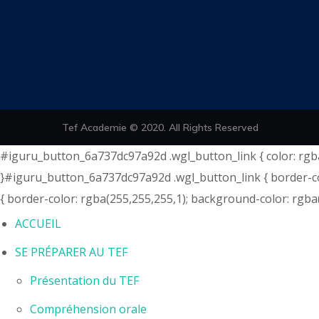
Tef Academie © 2020. All Rights Reserved
#iguru_button_6a737dc97a92d .wgl_button_link { color: rgba
}#iguru_button_6a737dc97a92d .wgl_button_link { border-co
{ border-color: rgba(255,255,255,1); background-color: rgba(
ACCUEIL
SE PRÉPARER AU TEF
Présentation du TEF
Compréhension orale