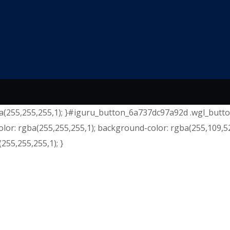
(255,255,255,1); }#iguru_button_6a737dc97a92d .wgl_button_
lor: rgba(255,255,255,1); background-color: rgba(255,109,5
255,255,255,1); }