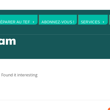
RÉPARER AU TEF
ABONNEZ-VOUS !
SERVICES
xam
Found it interesting