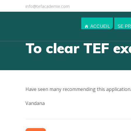
info@tefacademie.com
ACCUEIL
SE P
To clear TEF e
Have seen many recommending this application. 
Vandana