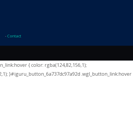
-
Contact
link:hover { color: rgba(124,82,156,1);
2,1); }#iguru_button_6a737dc97a92d .wgl_button_link:hover