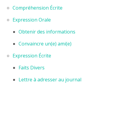
Compréhension Écrite
Expression Orale
Obtenir des informations
Convaincre un(e) ami(e)
Expression Écrite
Faits Divers
Lettre à adresser au journal
Les épreuves du TEF
ESPACE-ABONNÉ
SERVICES
FAQ`s