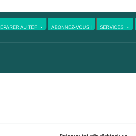
RÉPARER AU TEF
ABONNEZ-VOUS !
SERVICES
Préparer tef afin d'obtenir un