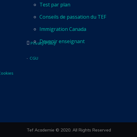
Test par plan
Conseils de passation du TEF
Immigration Canada
Devenir enseignant
Privacy-Policy
-
CGU
Cookies
Tef Academie © 2020. All Rights Reserved