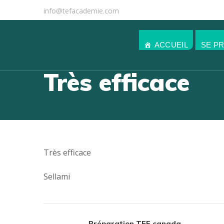
info@tefacademie.com
ACCUEIL
SE P
Très efficace
Très efficace
Sellami
Préparation TEF canada