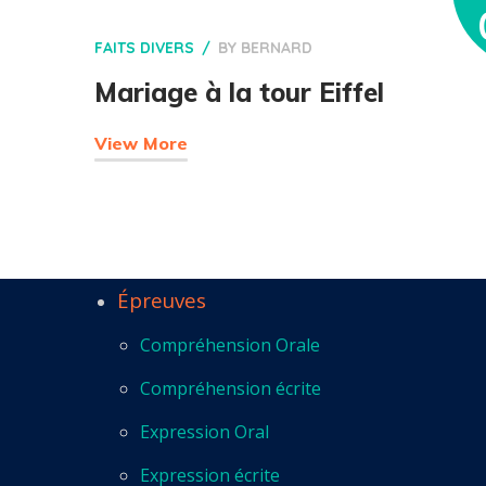
FAITS DIVERS
BY
BERNARD
Mariage à la tour Eiffel
View More
Épreuves
Compréhension Orale
Compréhension écrite
Expression Oral
Expression écrite