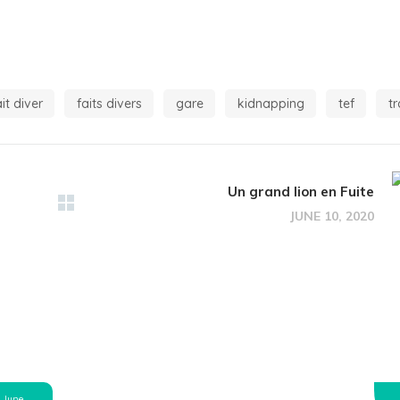
ait diver
faits divers
gare
kidnapping
tef
tr
Un grand lion en Fuite
JUNE 10, 2020
June