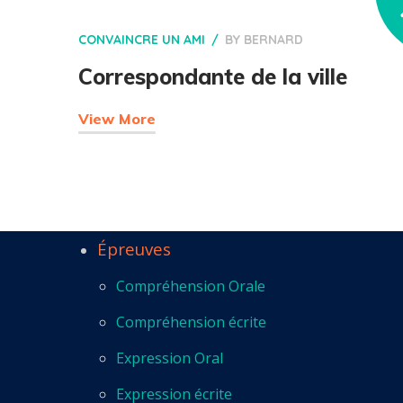
CONVAINCRE UN AMI
BY
BERNARD
Correspondante de la ville
View More
Épreuves
Compréhension Orale
Compréhension écrite
Expression Oral
Expression écrite