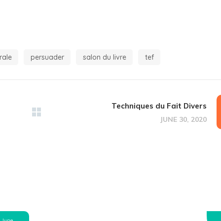
rale
persuader
salon du livre
tef
Techniques du Fait Divers
JUNE 30, 2020
June