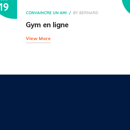
19
CONVAINCRE UN AMI
BY
BERNARD
Gym en ligne
View More