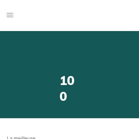
Open
10
0
La meilleure