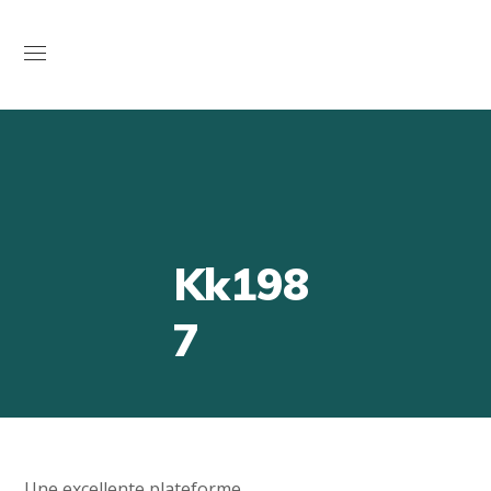
Open
Kk198
7
Une excellente plateforme