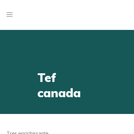
Open
Tef
canada
Tres enrichissante