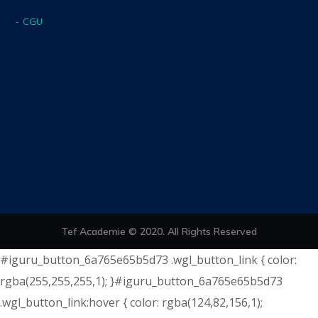
-
CGU
Tef Academie © 2020. All Rights Reserved
#iguru_button_6a765e65b5d73 .wgl_button_link { color:
rgba(255,255,255,1); }#iguru_button_6a765e65b5d73
.wgl_button_link:hover { color: rgba(124,82,156,1);